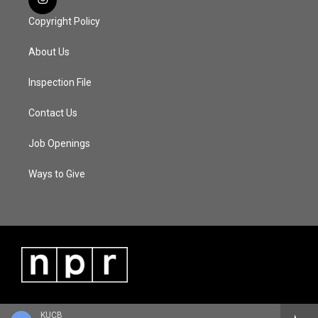
Copyright Policy
About Us
Inspection File
Contact Us
Job Openings
Ways to Give
KUCB