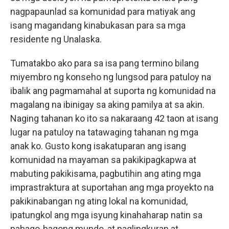
nagpapaunlad sa komunidad para matiyak ang
isang magandang kinabukasan para sa mga
residente ng Unalaska.
Tumatakbo ako para sa isa pang termino bilang
miyembro ng konseho ng lungsod para patuloy na
ibalik ang pagmamahal at suporta ng komunidad na
magalang na ibinigay sa aking pamilya at sa akin.
Naging tahanan ko ito sa nakaraang 42 taon at isang
lugar na patuloy na tatawaging tahanan ng mga
anak ko. Gusto kong isakatuparan ang isang
komunidad na mayaman sa pakikipagkapwa at
mabuting pakikisama, pagbutihin ang ating mga
imprastraktura at suportahan ang mga proyekto na
pakikinabangan ng ating lokal na komunidad,
ipatungkol ang mga isyung kinahaharap natin sa
pabago-bagong mundo, at paglingkuran at