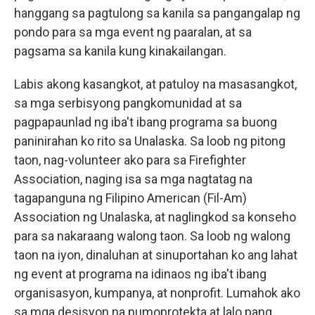
hanggang sa pagtulong sa kanila sa pangangalap ng
pondo para sa mga event ng paaralan, at sa
pagsama sa kanila kung kinakailangan.
Labis akong kasangkot, at patuloy na masasangkot,
sa mga serbisyong pangkomunidad at sa
pagpapaunlad ng iba't ibang programa sa buong
paninirahan ko rito sa Unalaska. Sa loob ng pitong
taon, nag-volunteer ako para sa Firefighter
Association, naging isa sa mga nagtatag na
tagapanguna ng Filipino American (Fil-Am)
Association ng Unalaska, at naglingkod sa konseho
para sa nakaraang walong taon. Sa loob ng walong
taon na iyon, dinaluhan at sinuportahan ko ang lahat
ng event at programa na idinaos ng iba't ibang
organisasyon, kumpanya, at nonprofit. Lumahok ako
sa mga desisyon na pumoprotekta at lalo pang