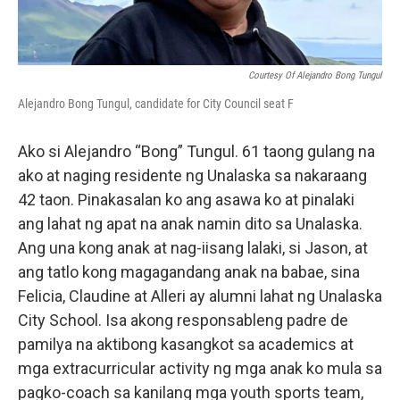
Courtesy Of Alejandro Bong Tungul
Alejandro Bong Tungul, candidate for City Council seat F
Ako si Alejandro “Bong” Tungul. 61 taong gulang na
ako at naging residente ng Unalaska sa nakaraang
42 taon. Pinakasalan ko ang asawa ko at pinalaki
ang lahat ng apat na anak namin dito sa Unalaska.
Ang una kong anak at nag-iisang lalaki, si Jason, at
ang tatlo kong magagandang anak na babae, sina
Felicia, Claudine at Alleri ay alumni lahat ng Unalaska
City School. Isa akong responsableng padre de
pamilya na aktibong kasangkot sa academics at
mga extracurricular activity ng mga anak ko mula sa
pagko-coach sa kanilang mga youth sports team,