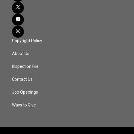
Copyright Policy
About Us
Inspection File
Contact Us
Job Openings
Ways to Give