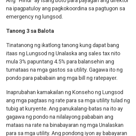
Ang “Hindi” ay isang boto para payagan ang direktor
na ipagpatuloy ang pagkokoordina sa pagtugon sa
emergency ng lungsod.
Tanong 3 sa Balota
Tinatanong ng ikatlong tanong kung dapat bang
itaas ng Lungsod ng Unalaska ang sales tax nito
mula 3% papuntang 4.5% para balansehin ang
tumataas na mga gastos sa utility. Gagawa ito ng
pondo para pababain ang mga bill ng ratepayer.
Inaprubahan kamakailan ng Konseho ng Lungsod
ang mga pagtaas ng rate para sa mga utility tulad ng
tubig at kuryente. Ang panukalang-batas na ito ay
gagawa ng pondo na nilalayong pababain ang
mataas na rate na binabayaran ng mga Unalaskan
para sa mga utility. Ang pondong iyon ay babayaran