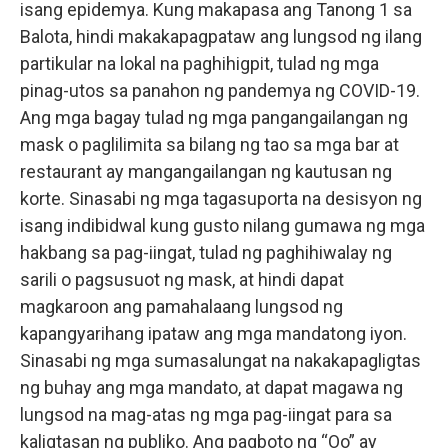
isang epidemya. Kung makapasa ang Tanong 1 sa
Balota, hindi makakapagpataw ang lungsod ng ilang
partikular na lokal na paghihigpit, tulad ng mga
pinag-utos sa panahon ng pandemya ng COVID-19.
Ang mga bagay tulad ng mga pangangailangan ng
mask o paglilimita sa bilang ng tao sa mga bar at
restaurant ay mangangailangan ng kautusan ng
korte. Sinasabi ng mga tagasuporta na desisyon ng
isang indibidwal kung gusto nilang gumawa ng mga
hakbang sa pag-iingat, tulad ng paghihiwalay ng
sarili o pagsusuot ng mask, at hindi dapat
magkaroon ang pamahalaang lungsod ng
kapangyarihang ipataw ang mga mandatong iyon.
Sinasabi ng mga sumasalungat na nakakapagligtas
ng buhay ang mga mandato, at dapat magawa ng
lungsod na mag-atas ng mga pag-iingat para sa
kaligtasan ng publiko. Ang pagboto ng “Oo” ay