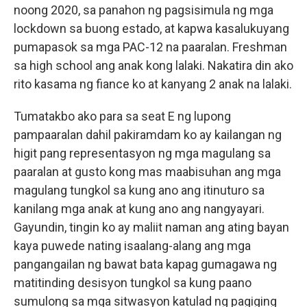
noong 2020, sa panahon ng pagsisimula ng mga
lockdown sa buong estado, at kapwa kasalukuyang
pumapasok sa mga PAC-12 na paaralan. Freshman
sa high school ang anak kong lalaki. Nakatira din ako
rito kasama ng fiance ko at kanyang 2 anak na lalaki.
Tumatakbo ako para sa seat E ng lupong
pampaaralan dahil pakiramdam ko ay kailangan ng
higit pang representasyon ng mga magulang sa
paaralan at gusto kong mas maabisuhan ang mga
magulang tungkol sa kung ano ang itinuturo sa
kanilang mga anak at kung ano ang nangyayari.
Gayundin, tingin ko ay maliit naman ang ating bayan
kaya puwede nating isaalang-alang ang mga
pangangailan ng bawat bata kapag gumagawa ng
matitinding desisyon tungkol sa kung paano
sumulong sa mga sitwasyon katulad ng pagiging