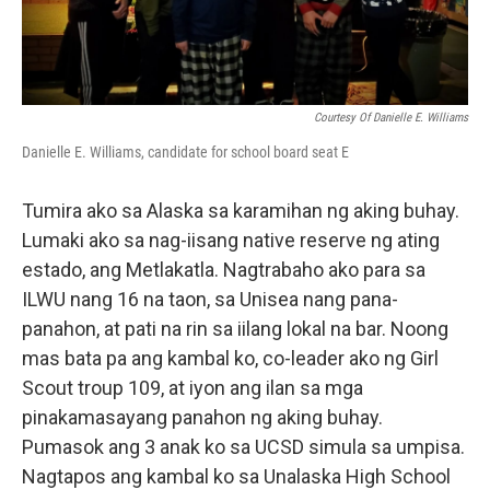
Courtesy Of Danielle E. Williams
Danielle E. Williams, candidate for school board seat E
Tumira ako sa Alaska sa karamihan ng aking buhay.
Lumaki ako sa nag-iisang native reserve ng ating
estado, ang Metlakatla. Nagtrabaho ako para sa
ILWU nang 16 na taon, sa Unisea nang pana-
panahon, at pati na rin sa iilang lokal na bar. Noong
mas bata pa ang kambal ko, co-leader ako ng Girl
Scout troup 109, at iyon ang ilan sa mga
pinakamasayang panahon ng aking buhay.
Pumasok ang 3 anak ko sa UCSD simula sa umpisa.
Nagtapos ang kambal ko sa Unalaska High School