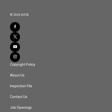
© 2026 KUCB
Copyright Policy
About Us
Inspection File
Contact Us
Job Openings