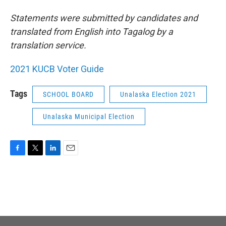
Statements were submitted by candidates and
translated from English into Tagalog by a
translation service.
2021 KUCB Voter Guide
Tags
SCHOOL BOARD
Unalaska Election 2021
Unalaska Municipal Election
F
T
L
E
a
w
i
m
c
i
n
a
e
t
k
i
b
t
e
l
o
e
d
o
r
I
k
n